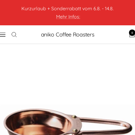
Kurzurlaub + Sonderrabatt vom 6.8. - 14.8.
Mehr Infos:
0
aniko Coffee Roasters