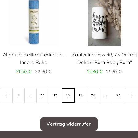
Allgäuer Heilkräuterkerze -
Säulenkerze weiß, 7 x 15 cm |
Innere Ruhe
Dekor "Burn Baby Burn"
21,50 €
22,90 €
13,80 €
13,90 €
1
…
16
17
18
19
20
…
26
Vertrag widerrufen